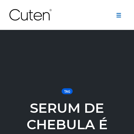
Toggle
naviga
Skip
to
content
TAG
SERUM DE
CHEBULA É